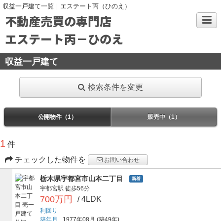
収益一戸建て一覧｜エステート丙（ひのえ）
不動産売買の専門店
エステート丙－ひのえ
収益一戸建て
検索条件を変更
公開物件（1）
販売中（1）
1
件
チェックした物件を
お問い合わせ
栃木県宇都宮市山本二丁目
新着
宇都宮駅
徒歩56分
700万円
/ 4LDK
利回り
築年月
1977年08月
(築49年)