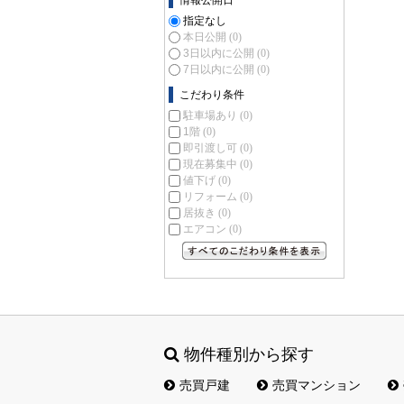
情報公開日
指定なし
本日公開
(0)
3日以内に公開
(0)
7日以内に公開
(0)
こだわり条件
駐車場あり
(0)
1階
(0)
即引渡し可
(0)
現在募集中
(0)
値下げ
(0)
リフォーム
(0)
居抜き
(0)
エアコン
(0)
すべてのこだわり条件を見る
物件種別から探す
売買戸建
売買マンション