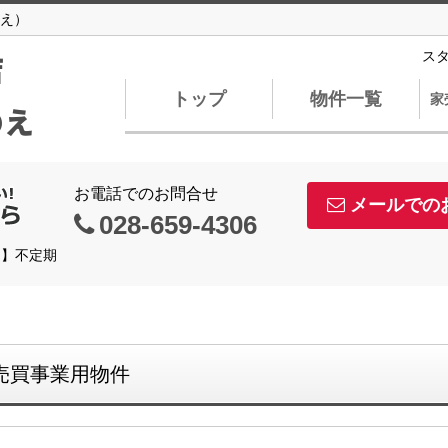
え）
店
ス
トップ
物件一覧
家
のえ
お電話でのお問合せ
メールでの
028-659-4306
日】不定期
売買事業用物件