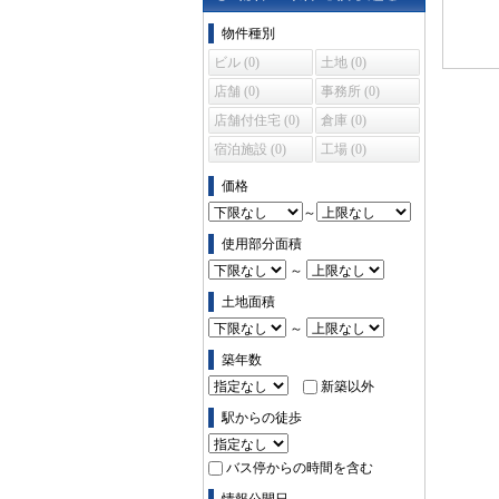
物件の条件で絞り込む
物件種別
ビル (0)
土地 (0)
店舗 (0)
事務所 (0)
店舗付住宅 (0)
倉庫 (0)
宿泊施設 (0)
工場 (0)
価格
～
使用部分面積
～
土地面積
～
築年数
新築以外
駅からの徒歩
バス停からの時間を含む