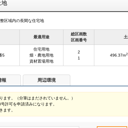
土地
整区域内の長閑な住宅地
総区画数
最適用途
土
区画番号
住宅用地
2
2
番5
畑・農地用地
496.37m
1
資材置場用地
情報
周辺環境
ります。（分筆はまだされていません。）
13号許可を申請済みになります。
きます。