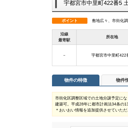
宇都宮市中里町422番5 
ポイント
敷地広々、市街化調
沿線
所在地
最寄駅
－
宇都宮市中里町422
物件の特徴
物件
市街化区調整区域での土地分譲予定にな
建築可。平成28年に都市計画法34条の
＊おいおい情報を追加提供させていただ