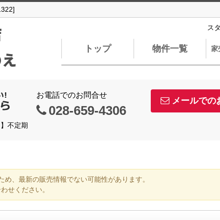
22]
店
ス
トップ
物件一覧
家
のえ
お電話でのお問合せ
メールでの
028-659-4306
日】不定期
ため、最新の販売情報でない可能性があります。
合わせください。