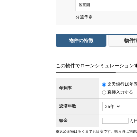
区画図
分筆予定
物件の特徴
物件
この物件でローンシミュレーション
楽天銀行10年固
年利率
直接入力する
返済年数
頭金
万
※返済金額はあくまでも目安です。購入時は別途