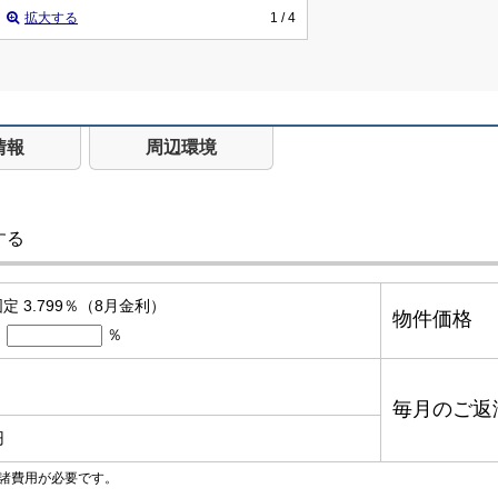
拡大する
1
/ 4
情報
周辺環境
する
定 3.799％（8月金利）
物件価格
％
毎月のご返
円
諸費用が必要です。