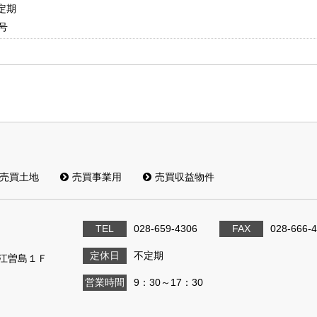
不定期
号
売買土地
売買事業用
売買収益物件
TEL
028-659-4306
FAX
028-666-
定休日
不定期
ル江曽島１Ｆ
営業時間
9：30～17：30