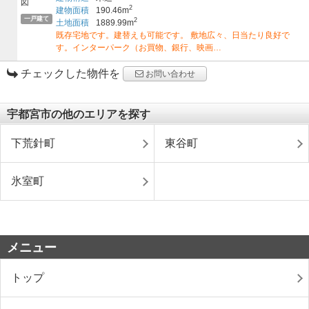
2
建物面積
190.46m
一戸建て
2
土地面積
1889.99m
既存宅地です。建替えも可能です。 敷地広々、日当たり良好で
す。インターパーク（お買物、銀行、映画…
チェックした物件を
お問い合わせ
宇都宮市の他のエリアを探す
下荒針町
東谷町
氷室町
メニュー
トップ