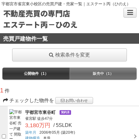
宇都宮市雀宮東小校区の売買戸建・売家一覧｜エステート丙（ひのえ）
不動産売買の専門店
エステート丙－ひのえ
売買戸建物件一覧
検索条件を変更
公開物件（1）
販売中（1）
1
件
チェックした物件を
お問い合わせ
宇都宮市東谷町
契約済
雀宮駅
徒歩47分
3,180万円
/ 5SLDK
築年月
2006年05月
(築20年)
建物構造
木造