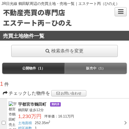
JR日光線 鶴田駅周辺の売買土地・売地一覧｜エステート丙（ひのえ）
不動産売買の専門店
エステート丙－ひのえ
売買土地物件一覧
検索条件を変更
公開物件（1）
販売中（1）
1
件
チェックした物件を
お問い合わせ
宇都宮市鶴田町
契約済
鶴田駅
徒歩12分
1,230万円
坪単価：16.11万円
2
土地面積
252.35m
総区画数
1