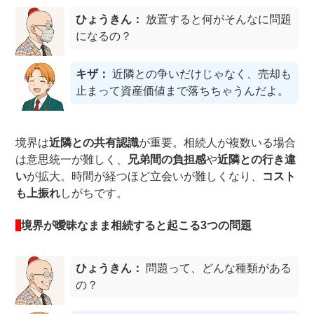
ひょうきん：
放置すると何がそんなに問題
になるの？
キザ：
近隣との争いだけじゃなく、売却も
止まって資産価値まで落ちちゃうんだよ。
境界は
近隣との共有認識
が重要。相続人が複数いる場合
は意思統一が難しく、
兄弟間の負担感
や
近隣との行き違
い
が拡大。時間が経つほど立会いが難しくなり、
コスト
も上振れ
しがちです。
境界が曖昧なまま相続すると起こる3つの問題
ひょうきん：
問題って、どんな種類がある
の？