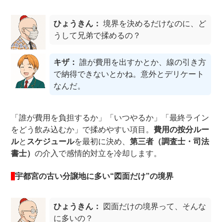
ひょうきん：
境界を決めるだけなのに、ど
うして兄弟で揉めるの？
キザ：
誰が費用を出すかとか、線の引き方
で納得できないとかね。意外とデリケート
なんだ。
「誰が費用を負担するか」「いつやるか」「最終ライン
をどう飲み込むか」で揉めやすい項目。
費用の按分ルー
ル
と
スケジュール
を最初に決め、
第三者（調査士・司法
書士）
の介入で感情的対立を冷却します。
宇都宮の古い分譲地に多い“図面だけ”の境界
ひょうきん：
図面だけの境界って、そんな
に多いの？