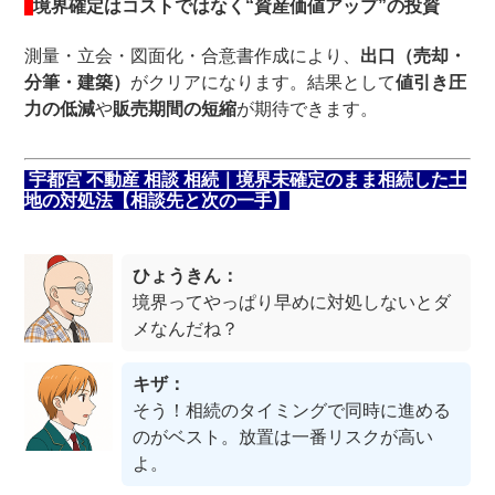
境界確定はコストではなく“資産価値アップ”の投資
測量・立会・図面化・合意書作成により、
出口（売却・
分筆・建築）
がクリアになります。結果として
値引き圧
力の低減
や
販売期間の短縮
が期待できます。
宇都宮 不動産 相談 相続｜境界未確定のまま相続した土
地の対処法【相談先と次の一手】
ひょうきん：
境界ってやっぱり早めに対処しないとダ
メなんだね？
キザ：
そう！相続のタイミングで同時に進める
のがベスト。放置は一番リスクが高い
よ。