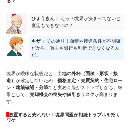
る？
ひょうきん：
えっ？境界が決まってないと
査定もできないの？
キザ：
その通り！面積や接道条件が不明確
だから、買主も銀行も判断できなくなるん
だ。
境界が曖昧な状態だと、
土地の外枠（面積・形状・接
道）
が確定しないため、
価格査定・売買契約・住宅ロー
ン・建築確認・分筆
など実務全般がストップしがち。結
果として、
売却機会の喪失や値引きリスク
が高まりま
す。
放置すると売れない！境界問題が相続トラブルを招く
ワケ