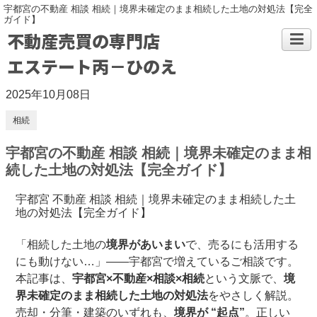
宇都宮の不動産 相談 相続｜境界未確定のまま相続した土地の対処法【完全
ガイド】
不動産売買の専門店
エステート丙－ひのえ
2025年10月08日
相続
宇都宮の不動産 相談 相続｜境界未確定のまま相
続した土地の対処法【完全ガイド】
宇都宮 不動産 相談 相続｜境界未確定のまま相続した土
地の対処法【完全ガイド】
「相続した土地の
境界があいまい
で、売るにも活用する
にも動けない…」――宇都宮で増えているご相談です。
本記事は、
宇都宮×不動産×相談×相続
という文脈で、
境
界未確定のまま相続した土地の対処法
をやさしく解説。
売却・分筆・建築のいずれも、
境界が “起点”
。正しい