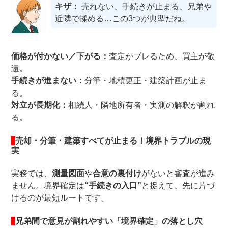
キザ：
売れない、手続きが止まる、兄弟や
近隣で揉める…この3つが典型だね。
価格が付かない／下がる：
査定がブレるため、買主が敬
遠。
手続きが進まない：
分筆・地積更正・建築計画が止ま
る。
対立が長期化：
相続人・隣地所有者・実測の解釈が割れ
る。
売却・分筆・建築すべてが止まる！境界トラブルの現
実
実務では、
測量図面
や
合意の裏付け
がないと審査が進み
ません。境界確定は
“手続きの入口”
と捉えて、先に片づ
けるのが最短ルートです。
兄弟間で意見が割れやすい「境界確定」の落とし穴