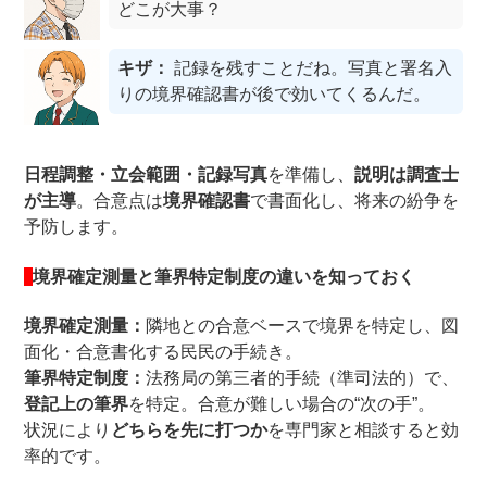
どこが大事？
キザ：
記録を残すことだね。写真と署名入
りの境界確認書が後で効いてくるんだ。
日程調整・立会範囲・記録写真
を準備し、
説明は調査士
が主導
。合意点は
境界確認書
で書面化し、将来の紛争を
予防します。
境界確定測量と筆界特定制度の違いを知っておく
境界確定測量：
隣地との合意ベースで境界を特定し、図
面化・合意書化する民民の手続き。
筆界特定制度：
法務局の第三者的手続（準司法的）で、
登記上の筆界
を特定。合意が難しい場合の“次の手”。
状況により
どちらを先に打つか
を専門家と相談すると効
率的です。