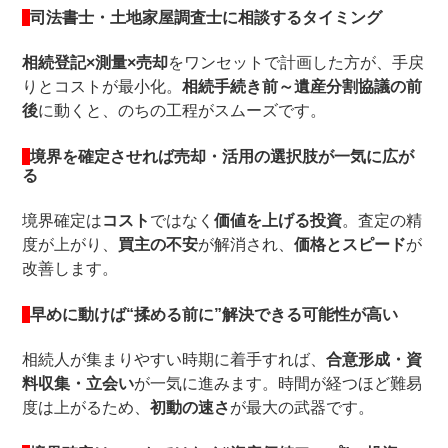
司法書士・土地家屋調査士に相談するタイミング
相続登記×測量×売却
をワンセットで計画した方が、手戻
りとコストが最小化。
相続手続き前～遺産分割協議の前
後
に動くと、のちの工程がスムーズです。
境界を確定させれば売却・活用の選択肢が一気に広が
る
境界確定は
コスト
ではなく
価値を上げる投資
。査定の精
度が上がり、
買主の不安
が解消され、
価格とスピード
が
改善します。
早めに動けば“揉める前に”解決できる可能性が高い
相続人が集まりやすい時期に着手すれば、
合意形成・資
料収集・立会い
が一気に進みます。時間が経つほど難易
度は上がるため、
初動の速さ
が最大の武器です。