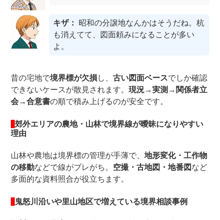
キザ：
昭和の分譲地なんかはそうだね。杭
も消えてて、図面頼みになることが多い
よ。
昔の宅地で
境界標が欠損
し、
古い図面ベース
でしか確認
できないケースが散見されます。
現況→実測→関係者立
会→合意書
の順で積み上げるのが安全です。
郊外エリアの農地・山林で境界線が曖昧になりやすい
理由
山林や農地は境界標の管理が手薄で、
地形変化・工作物
の移動
などで線がブレがち。
空撮・古地図・地番図
など
多面的な資料照合が役立ちます。
鬼怒川沿いや里山地区で増えている境界相談事例