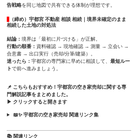
告戦略
を同じ地図で共有できる体制が理想です。
（締め）宇都宮 不動産 相談 相続｜境界未確定のまま
相続した土地の対処法
結論：
境界は「最初に片づける」が正解。
行動の順番：
資料確認 → 現地確認 → 測量 → 立会い →
合意書 → 出口実行（売却/分筆/建築）。
迷ったら：
宇都宮の専門家に早めに相談して、
最短ルー
ト
で前へ進みましょう。
📌 こちらもおすすめ！宇都宮の空き家売却に関する専
門解説記事をまとめました。
▶ クリックすると開きます
📖✨ 宇都宮の空き家売却 関連リンク集
📚 関連リンク