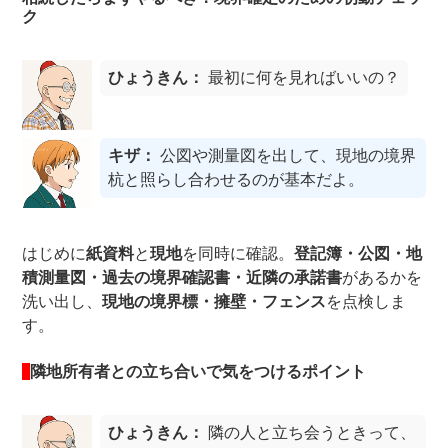
ク
ひょうきん：
最初に何を見ればいいの？
キザ：
公図や測量図を出して、現地の境界
杭と照らし合わせるのが基本だよ。
はじめに
紙資料
と
現地
を同時に確認。
登記簿・公図・地
積測量図・過去の境界確認書・近隣の承諾書
があるかを
洗い出し、
現地の境界標・擁壁・フェンス
を点検しま
す。
隣地所有者との立ち合いで気をつけるポイント
ひょうきん：
隣の人と立ち会うときって、