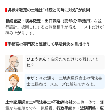
境界未確定の土地は“相続と同時に対処”が鉄則
相続登記・境界確定・出口戦略（売却/分筆/活用）
を並
行設計。後回しにすると調整相手が増え、コストだけが
積み上がります。
宇都宮の専門家と連携して早期解決を目指そう
ひょうきん：
自分たちだけじゃ難しいよ
ね？
キザ：
その通り！土地家屋調査士や司法書
士に頼めば、スムーズに解決できるよ。
土地家屋調査士×司法書士×不動産会社
の三位一体で、測
量から売却までを一気通貫。
行政手続き・近隣調整・広