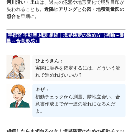
河川沿い・里山
は、過去の氾濫や地形変化で境界目印が
失われることも。
近隣ヒアリング
と
公図・地積測量図の
照合
を早期に。
宇都宮 不動産 相談 相続｜境界確定の進め方（初動～測
量～合意形成）
ひょうきん：
実際に境界を確定するには、どういう流
れで進めればいいの？
キザ：
初動チェックから測量、隣地立会い、合
意書作成までが一連の流れになるんだ
よ。
相続したらまずやるべき！境界確定のための初動チェッ