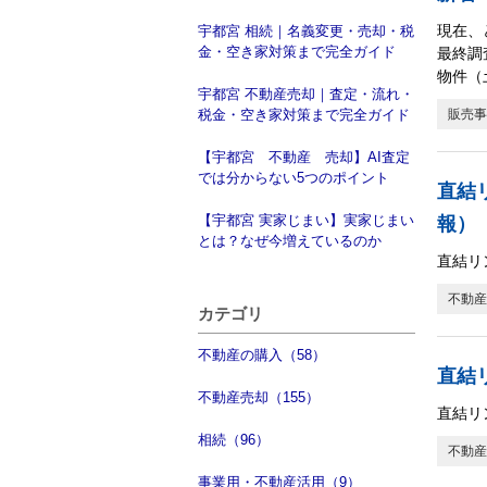
現在、
宇都宮 相続｜名義変更・売却・税
金・空き家対策まで完全ガイド
最終調
物件（
宇都宮 不動産売却｜査定・流れ・
税金・空き家対策まで完全ガイド
販売事
【宇都宮 不動産 売却】AI査定
では分からない5つのポイント
直結
【宇都宮 実家じまい】実家じまい
報）
とは？なぜ今増えているのか
直結リ
不動産
カテゴリ
不動産の購入（58）
直結
不動産売却（155）
直結リ
相続（96）
不動産
事業用・不動産活用（9）