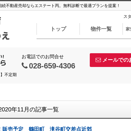
の相続不動産売却ならエステート丙。無料診断で最適プランを提案！
店
ス
トップ
物件一覧
家
のえ
お電話でのお問合せ
メールでの
028-659-4306
日】不定期
2020年11月の記事一覧
！販売予定 鶴田町 滝谷町交差点近郊