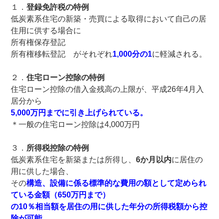
１．
登録免許税の特例
低炭素系住宅の新築・売買による取得において自己の居
住用に供する場合に
所有権保存登記
所有権移転登記 がそれぞれ
1,000分の1
に軽減される。
２．
住宅ローン控除の特例
住宅ローン控除の借入金残高の上限が、平成26年4月入
居分から
5,000万円までに引き上げられている。
＊一般の住宅ローン控除は4,000万円
３．
所得税控除の特例
低炭素系住宅を新築または所得し、
6か月以内
に居住の
用に供した場合、
その
構造、設備に係る標準的な費用の額として定められ
ている金額（650万円まで）
の10％相当額を居住の用に供した年分の所得税額から控
除が可能。