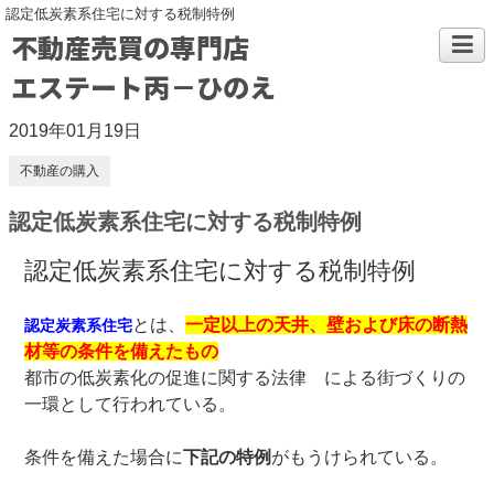
認定低炭素系住宅に対する税制特例
不動産売買の専門店
エステート丙－ひのえ
2019年01月19日
不動産の購入
認定低炭素系住宅に対する税制特例
認定低炭素系住宅に対する税制特例
とは、
一定以上の天井、壁および床の断熱
認定炭素系住宅
材等の条件を備えたもの
都市の低炭素化の促進に関する法律 による街づくりの
一環として行われている。
条件を備えた場合に
下記の特例
がもうけられている。