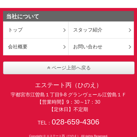
当社について
トップ
スタッフ紹介
会社概要
お問い合わせ
ページ上部へ戻る
エステート丙（ひのえ）
宇都宮市江曽島１丁目9-8 グランヴェール江曽島１Ｆ
【営業時間】9：30～17：30
【定休日】不定期
028-659-4306
TEL：
Copyright © エステート丙（ひのえ） All rights Reserved.