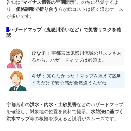
告知は
“マイナス情報の早期開示”
。のちに発覚するよ
り、
価格調整で折り合う
方が総コストは軽く済むケース
が多いです。
ハザードマップ（鬼怒川沿いなど）で災害リスクを確
認
ひな子：
宇都宮は鬼怒川流域のリスクもあ
るから、ハザードマップは必須よ。
キザ：
知らなかった！マップを添えて説明
するだけで安心感が全然違うんだね。
宇都宮市の
洪水・内水・土砂災害
などのハザードマップ
を確認し、対象地の位置を資料で提示。
水防法に基づく
洪水マップ
等の根拠を添えると説明がスムーズです。