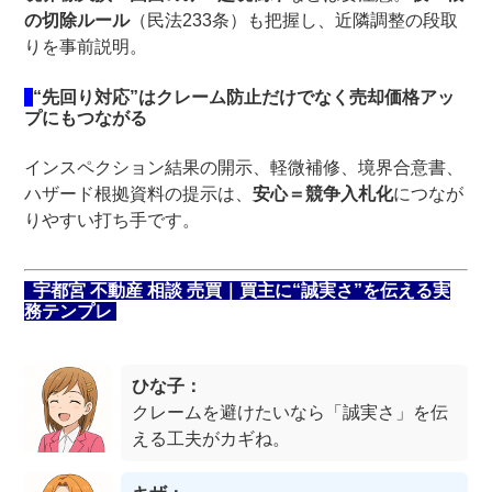
の切除ルール
（民法233条）も把握し、近隣調整の段取
りを事前説明。
“先回り対応”はクレーム防止だけでなく売却価格アッ
プにもつながる
インスペクション結果の開示、軽微補修、境界合意書、
ハザード根拠資料の提示は、
安心＝競争入札化
につなが
りやすい打ち手です。
宇都宮 不動産 相談 売買｜買主に“誠実さ”を伝える実
務テンプレ
ひな子：
クレームを避けたいなら「誠実さ」を伝
える工夫がカギね。