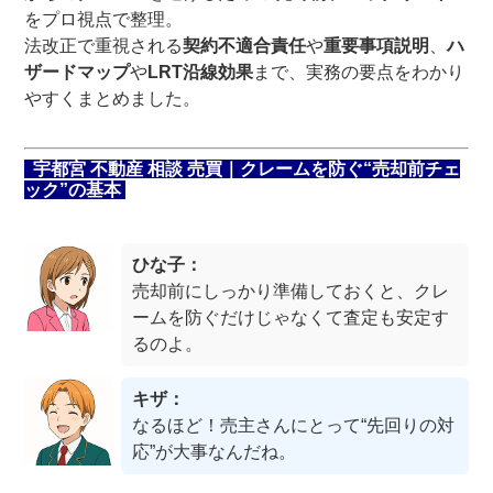
をプロ視点で整理。
法改正で重視される
契約不適合責任
や
重要事項説明
、
ハ
ザードマップ
や
LRT沿線効果
まで、実務の要点をわかり
やすくまとめました。
宇都宮 不動産 相談 売買｜クレームを防ぐ“売却前チェ
ック”の基本
ひな子：
売却前にしっかり準備しておくと、クレ
ームを防ぐだけじゃなくて査定も安定す
るのよ。
キザ：
なるほど！売主さんにとって“先回りの対
応”が大事なんだね。