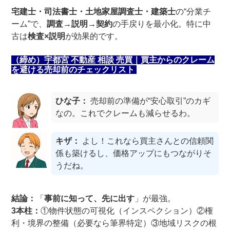
宅建士・司法書士・土地家屋調査士・建築士
の“分業チ
ーム”で、
調査→説明→契約
の手戻りを最小化。特に中
古は
検査×説明
が効果的です。
（締め）宇都宮 不動産 相談 売買｜買主からのクレーム
を避ける売却前のチェックリスト
ひな子：
売却前の準備が“安心取引”のカギ
なの。これでクレームも減らせるわ。
キザ：
よし！これなら買主さんとの信頼関
係も築けるし、価格アップにもつながりそ
うだね。
結論：
「
事前に知って、先に出す
」が最強。
3本柱：
①物件状態の可視化（インスペクション）②権
利・境界の整備（必要なら筆界特定）③地域リスクの根