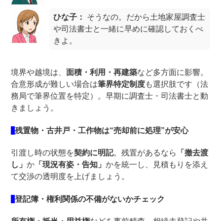
ひな子：
そうなの。だから土地家屋調査士
や司法書士と一緒に早めに確認しておくべ
きよ。
境界や越境は、
面積・利用・再建築
など多方面に影響。
合意形成が難しい場合は
筆界特定制度
も選択肢です（法
務局で筆界位置を特定）。早期に調査士・司法書士と動
きましょう。
残置物・古井戸・工作物は“売却前に処理”が安心
引渡し時の状態を
契約に明記
。残置があるなら
「撤去渡
し」
か
「現況有姿・告知」
かを統一し、見積もりを添え
て交渉の透明度を上げましょう。
登記簿・権利関係の不備がないかチェック