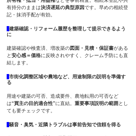
所有権・抵当・用益権
などを事前精査。相続未登記や共
有持分のままは
決済遅延の典型原因
です。早めの相続登
記・抹消手配が有効。
建築確認・リフォーム履歴を整理して提示できるよう
に
建築確認や検査済、増改築の
図面・見積・保証書
がある
と
安心感＝価格
に反映されやすく、クレーム予防にも直
結します。
市街化調整区域や農地など、用途制限の説明を準備す
る
用途や建築の可否、造成要件、農地転用の可否など
は
“買主の目的適合性”
に直結。
重要事項説明の範囲
とし
ても要チェックです。
騒音・臭気・近隣トラブルは事前告知で信頼を得る