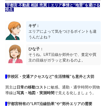
宇都宮 不動産 相談 売買｜エリア事情と“地雷”を避ける
視点
キザ：
エリアによって気をつけるポイントも違
うんだよね？
ひな子：
そうね。LRT沿線か郊外かで、査定や買
主の目線がガラッと変わるのよ。
学校区・交通アクセスなど“生活情報”も意外と大切
買主は
日常の移動コスト
に敏感。通勤・通学時間や買物
導線は
写真・地図・実測時間
で見える化しましょう。
宇都宮特有の“LRT沿線効果”や“郊外エリアの需要