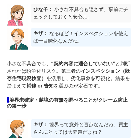
ひな子：
小さな不具合も隠さず、事前にチ
ェックしておくと安心よ。
キザ：
なるほど！インスペクションを使え
ば一目瞭然なんだね。
小さな不具合でも、
“契約内容に適合していない”
と判断
されれば紛争化リスク。第三者の
インスペクション（既
存住宅現況検査）
を活用し、劣化事象を可視化。結果を
踏まえて
補修 or 告知
を選ぶのが定石です。
境界未確定・越境の有無を調べることがクレーム防止
の第一歩
キザ：
境界って意外と盲点なんだね。買主
さんにとっては大問題だよね？