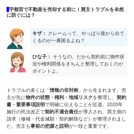
宇都宮で不動産を売却する前に！買主トラブルを未然
に防ぐには？
キザ：
クレームって、やっぱり後から出て
くるのが一番困るよね？
ひな子：
そうなの。だから契約前に物件状
況や権利関係をきちんと整理しておくのが
ポイントよ。
トラブルの多くは「
情報の非対称
」から生まれます。売
主が先に
物件の状態・権利・地域リスク
を整理し、
契約
書・重要事項説明
で明確に伝えることが近道。2020年
施行の民法改正で
契約不適合責任
が導入され、買主側の
請求（修補・代金減額・契約解除など）が整理されまし
た。売主も
事前の把握と説明
が一段と重要です。