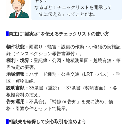
キザ：
なるほど！チェックリストを開示して
「先に伝える」ってことだね。
買主に“誠実さ”を伝えるチェックリストの使い方
物件状態：
雨漏り・蟻害・設備の作動・小修繕の実施記
録（インスペクション報告書添付）。
権利・境界：
登記簿・公図・地積測量図・越境有無・筆
界特定の要否。
地域情報：
ハザード種別・公共交通（LRT・バス）・学
区・買物動線。
説明書類：
35条書（重説）・37条書（契約書面）・各
根拠資料の控え。
告知運用：
不具合は「補修 or 告知」を先に決め、価
格・引渡条件とセットで提示。
相談先を確保して安心取引を進めよう