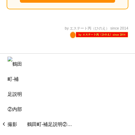
by エステート丙（ひのえ） since 2014
鶴田町‐補足説明②…