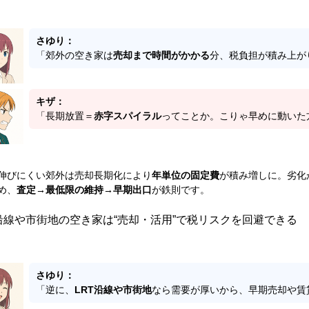
さゆり：
「郊外の空き家は
売却まで時間がかかる
分、税負担が積み上が
キザ：
「長期放置＝
赤字スパイラル
ってことか。こりゃ早めに動いた
伸びにくい郊外は売却長期化により
年単位の固定費
が積み増しに。劣化
め、
査定→最低限の維持→早期出口
が鉄則です。
T沿線や市街地の空き家は“売却・活用”で税リスクを回避できる
さゆり：
「逆に、
LRT沿線や市街地
なら需要が厚いから、早期売却や賃