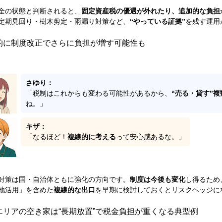
全の状態と判断されると、
固定資産税の優遇が外れたり、追加的な負担
定期見回り・樹木剪定・雨漏り対策など、
“やっている証拠”
を残す運用
的に制度改正でさらに負担が増す可能性も
さゆり：
「税制はこれからも変わる可能性があるから、
“売る・貸す”
ね。」
キザ：
「なるほど！
複線的に考える
って安心感あるな。」
対策は国・自治体ともに強化の方向です。
制度は今後も変化
し得るため
地活用」を含めた
複線的な出口
を早期に検討しておくとリスクヘッジに
エリアの空き家は“長期放置”で税金負担が重くなる典型例