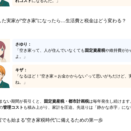
れコスト
になるんだ。」
した実家が“空き家”になったら…生活費と税金はどう変わる？
さゆり：
「空き家って、人が住んでいなくても
固定資産税
や維持費がか
よ。」
キザ：
「なるほど！“空き家＝お金かからない”って思いがちだけど、
ね。」
まない期間が長引くと、
固定資産税・都市計画税
は毎年発生し続けます
の
管理コスト
も積み上がり、家計を圧迫。先送りは「静かな赤字」にな
宮でも始まる“空き家税時代”に備えるための第一歩