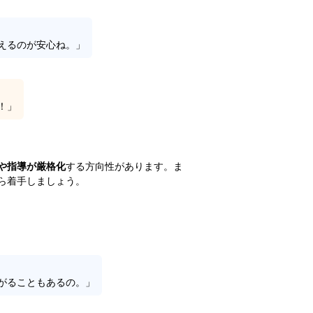
えるのが安心ね。」
！」
や指導が厳格化
する方向性があります。ま
ら着手しましょう。
がることもあるの。」