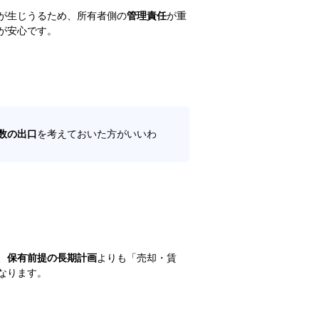
が生じうるため、所有者側の
管理責任
が重
が安心です。
複数の出口
を考えておいた方がいいわ
、
保有前提の長期計画
よりも「売却・賃
なります。