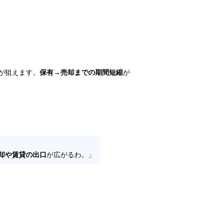
が狙えます。
保有→売却までの期間短縮
が
却や賃貸の出口
が広がるわ。」