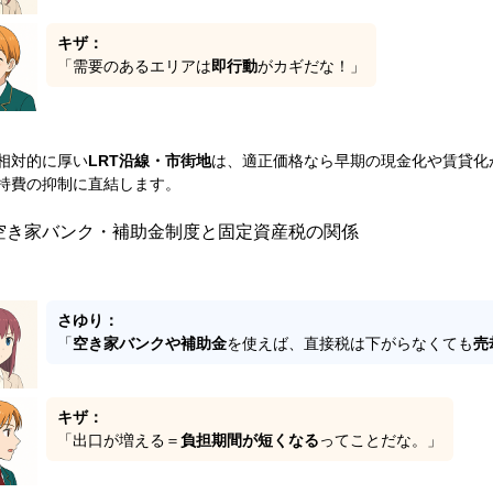
キザ：
「需要のあるエリアは
即行動
がカギだな！」
相対的に厚い
LRT沿線・市街地
は、適正価格なら早期の現金化や賃貸化
持費の抑制に直結します。
空き家バンク・補助金制度と固定資産税の関係
さゆり：
「
空き家バンクや補助金
を使えば、直接税は下がらなくても
売
キザ：
「出口が増える＝
負担期間が短くなる
ってことだな。」