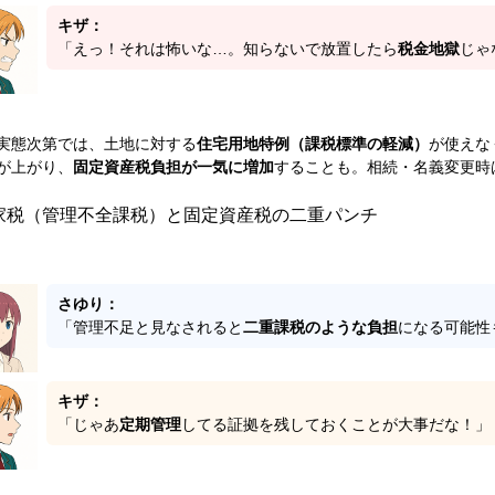
キザ：
「えっ！それは怖いな…。知らないで放置したら
税金地獄
じゃ
実態次第では、土地に対する
住宅用地特例（課税標準の軽減）
が使えな
が上がり、
固定資産税負担が一気に増加
することも。相続・名義変更時
家税（管理不全課税）と固定資産税の二重パンチ
さゆり：
「管理不足と見なされると
二重課税のような負担
になる可能性
キザ：
「じゃあ
定期管理
してる証拠を残しておくことが大事だな！」