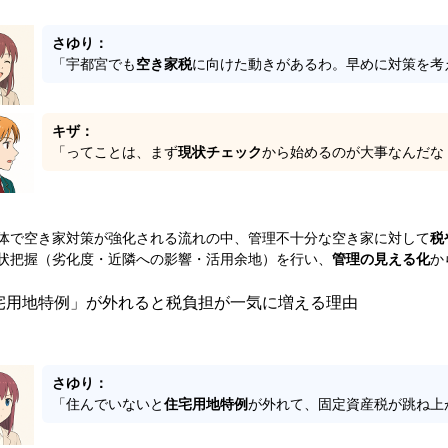
さゆり：
「宇都宮でも
空き家税
に向けた動きがあるわ。早めに対策を考
キザ：
「ってことは、まず
現状チェック
から始めるのが大事なんだな
体で空き家対策が強化される流れの中、管理不十分な空き家に対して
税
状把握（劣化度・近隣への影響・活用余地）を行い、
管理の見える化
か
宅用地特例」が外れると税負担が一気に増える理由
さゆり：
「住んでいないと
住宅用地特例
が外れて、固定資産税が跳ね上