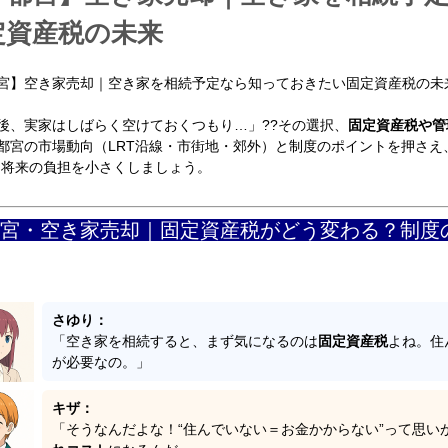
定資産税の未来
宮】空き家売却｜空き家を相続予定なら知っておきたい固定資産税の未
後、実家はしばらく空けておくつもり…」??その選択、
固定資産税や管
都宮の市場動向（LRT沿線・市街地・郊外）と制度のポイントを押さえ
、将来の負担を小さくしましょう。
宮・空き家売却｜固定資産税がどう変わる？制度
さゆり：
「空き家を相続すると、まず気になるのは
固定資産税
よね。住
が必要なの。」
キザ：
「そうなんだよな！“住んでいない＝お金かからない”って思い