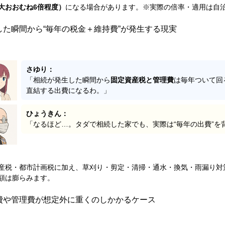
大おおむね6倍程度）
になる場合があります。※実際の倍率・適用は自
した瞬間から“毎年の税金＋維持費”が発生する現実
さゆり：
「相続が発生した瞬間から
固定資産税と管理費
は毎年ついて回
直結する出費になるわ。」
ひょうきん：
「なるほど…。タダで相続した家でも、実際は“毎年の出費”を
産税・都市計画税に加え、草刈り・剪定・清掃・通水・換気・雨漏り対
額は膨らみます。
費や管理費が想定外に重くのしかかるケース