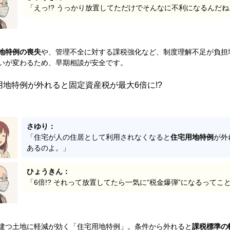
「えっ!? うっかり放置してただけでそんなに不利になるんだ
地特例の喪失
や、管理不全に対する課税強化など、制度理解不足が負担
いが変わるため、早期相談が安全です。
用地特例が外れると固定資産税が最大6倍に!?
さゆり：
「住宅が人の住居として利用されなくなると
住宅用地特例
が外
あるのよ。」
ひょうきん：
「6倍!? それって放置してたら一気に“税金爆弾”になるってこ
建つ土地に軽減が効く「住宅用地特例」。条件から外れると
課税標準の