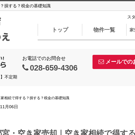
？損する？税金の基礎知識
店
ス
トップ
物件一覧
家
のえ
お電話でのお問合せ
メールでの
028-659-4306
日】不定期
き家相続で得する？損する？税金の基礎知識
年11月06日
都宮・空き家売却｜空き家相続で得す