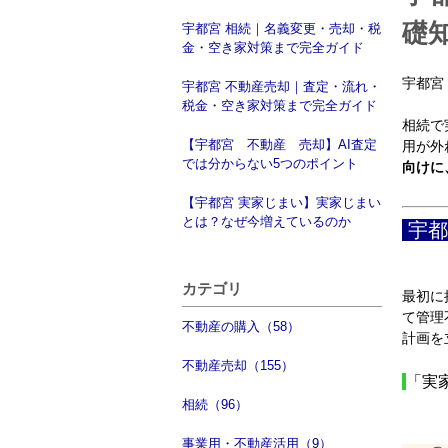
礎
宇都宮 相続｜名義変更・売却・税
金・空き家対策まで完全ガイド
宇都宮
宇都宮 不動産売却｜査定・流れ・
税金・空き家対策まで完全ガイド
相続で
【宇都宮 不動産 売却】AI査定
用が外
では分からない5つのポイント
向けに
【宇都宮 実家じまい】実家じまい
とは？なぜ今増えているのか
宇都
カテゴリ
最初に
て管理
不動産の購入（58）
計画を
不動産売却（155）
「実
相続（96）
事業用・不動産活用（9）