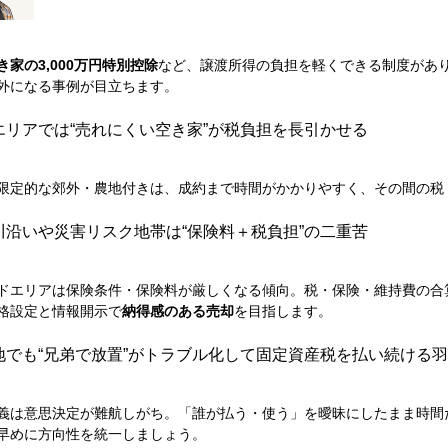
き家の3,000万円特別控除
など、譲渡所得の負担を軽くできる制度があ
外になる事例が目立ちます。
エリアでは“売れにくい空き家”が税負担を長引かせる
限定的な郊外・農地付きは、成約まで時間がかかりやすく、その間の税
川沿いや災害リスク地帯は“保険料＋税負担”の二重苦
ドエリアは保険条件・保険料が厳しくなる傾向。税・保険・維持費の合
格設定と情報開示で
納得感のある売却
を目指します。
地でも“兄弟で放置”がトラブル化して固定資産税を払い続ける
義は意思決定が難航しがち。「誰が払う・使う」を曖昧にしたまま時間
早めに方向性を統一しましょう。