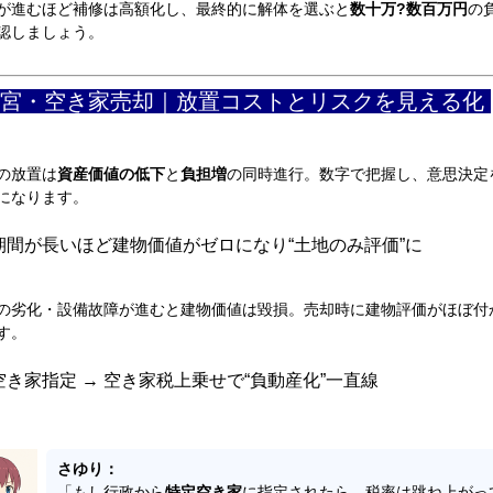
が進むほど補修は高額化し、最終的に解体を選ぶと
数十万?数百万円
の
認しましょう。
宮・空き家売却｜放置コストとリスクを見える化
の放置は
資産価値の低下
と
負担増
の同時進行。数字で把握し、意思決定
になります。
期間が長いほど建物価値がゼロになり“土地のみ評価”に
の劣化・設備故障が進むと建物価値は毀損。売却時に建物評価がほぼ付
す。
空き家指定 → 空き家税上乗せで“負動産化”一直線
さゆり：
「もし行政から
特定空き家
に指定されたら、税率は跳ね上がっ