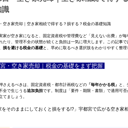
知識
・空き家売却｜空き家相続で得する？損する？税金の基礎知識
実家が空き家になると、固定資産税や管理費など「見えない出費」が毎
れたり、管理不全の状態が続くと負担は一気に増大します。この記事で
、損を避ける税金の基礎
と、早めに取るべき選択肢をわかりやすく整理
宮・空き家売却｜税金の基礎をまず把握
押さえるべきは、固定資産税・都市計画税などの
「毎年かかる税」
と、
不全で生じうる
追加負担
です。制度は「要件・期限・書類」で適用可否
立てましょう。
家をそのままにしておくと損をする!?」宇都宮で広がる空き家