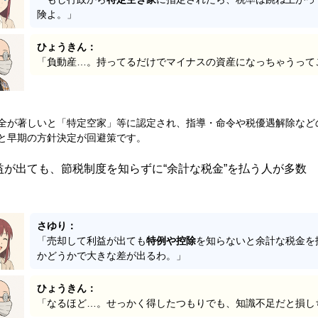
険よ。」
ひょうきん：
「負動産…。持ってるだけでマイナスの資産になっちゃうって
全が著しいと「特定空家」等に認定され、指導・命令や税優遇解除など
と早期の方針決定が回避策です。
益が出ても、節税制度を知らずに“余計な税金”を払う人が多数
さゆり：
「売却して利益が出ても
特例や控除
を知らないと余計な税金を
かどうかで大きな差が出るわ。」
ひょうきん：
「なるほど…。せっかく得したつもりでも、知識不足だと損し