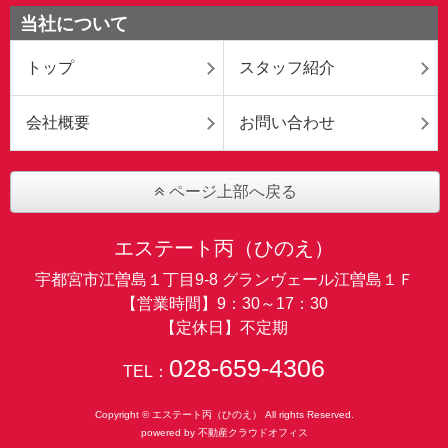
当社について
トップ
スタッフ紹介
会社概要
お問い合わせ
ページ上部へ戻る
エステート丙（ひのえ）
宇都宮市江曽島１丁目9-8 グランヴェール江曽島１Ｆ
【営業時間】9：30～17：30
【定休日】不定期
028-659-4306
TEL：
Copyright © エステート丙（ひのえ） All rights Reserved.
powered by 不動産クラウドオフィス