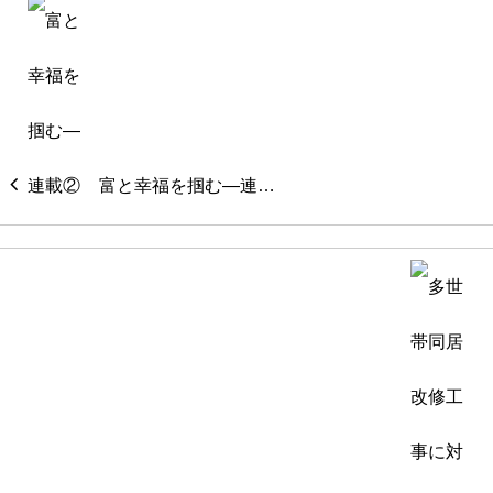
富と幸福を掴む―連…