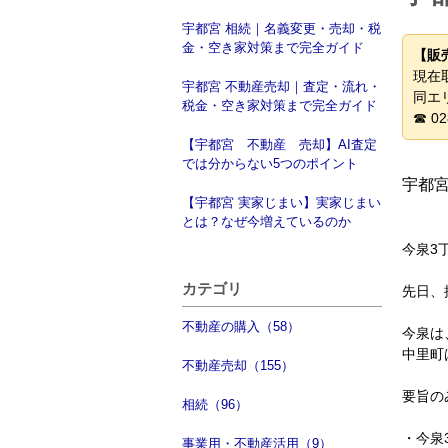
宇都宮 相続｜名義変更・売却・税
金・空き家対策まで完全ガイド
【販
現在
宇都宮 不動産売却｜査定・流れ・
同エ
税金・空き家対策まで完全ガイド
☎ 02
【宇都宮 不動産 売却】AI査定
では分からない5つのポイント
宇都
【宇都宮 実家じまい】実家じまい
とは？なぜ今増えているのか
今泉3
カテゴリ
先日、
不動産の購入（58）
今泉は
中里町
不動産売却（155）
要旨の
相続（96）
・今泉
事業用・不動産活用（9）