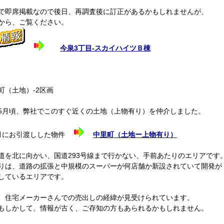
で即席掲載なので後日、再調査後に訂正があるかもしれませんが、
から、ご覧ください。
今泉3丁目‐スカイハイツＢ棟
町（土地）‐2区画
5月頃、弊社でこのすぐ近くの土地（上物有り）を仲介しました。
月にお引渡しした物件
中里町（土地ー上物有り）
道を北に向かい、国道293号線まで行かない、手前あたりのエリアです
りは、道路の拡張と中規模のスーパーが何店舗か新設されていて開発が
しているエリアです。
、住宅メーカーさんでの売出しの経緯が見受けられています。
もしかして、情報が古く、ご存知の方もあられるかもしれません。