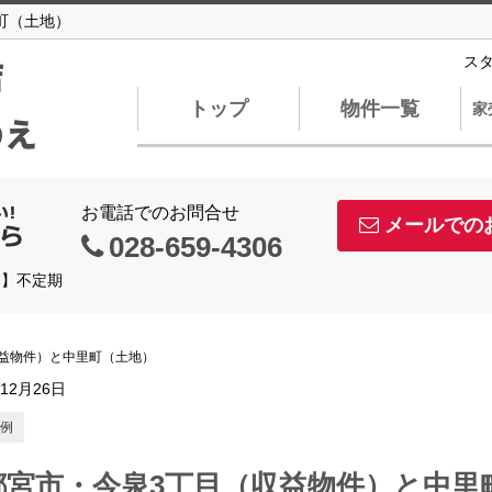
町（土地）
店
ス
トップ
物件一覧
家
のえ
お電話でのお問合せ
メールでの
028-659-4306
日】不定期
益物件）と中里町（土地）
年12月26日
例
都宮市・今泉3丁目（収益物件）と中里