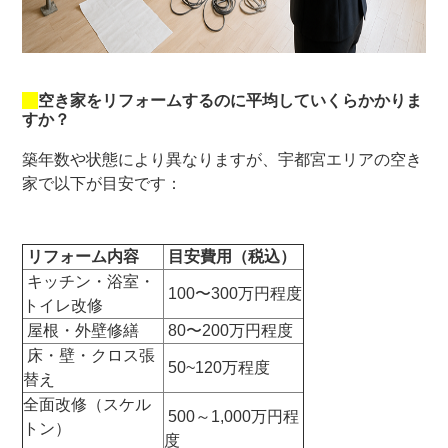
空き家をリフォームするのに平均していくらかかりま
すか？
築年数や状態により異なりますが、宇都宮エリアの空き
家で以下が目安です：
リフォーム内容
目安費用（税込）
キッチン・浴室・
100〜300万円程度
トイレ改修
屋根・外壁修繕
80〜200万円程度
床・壁・クロス張
50~120万程度
替え
全面改修（スケル
500～1,000万円程
トン）
度