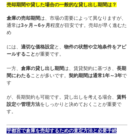
売却期間や貸した場合の一般的な貸し出し期間は？
倉庫の売却期間
は、市場の需要によって異なりますが、
通常は
3ヶ月～6ヶ月
程度が目安です。売却が早く進むた
め
には、
適切な価格設定
と、
物件の状態や立地条件をアピ
ールすること
が重要です。
一方、
倉庫の貸し出し期間
は、賃貸契約に基づき、
長期
間にわたる
ことが多いです。
契約期間は通常1年～3年
で
す
が、長期契約も可能です。貸し出しを考える場合、
賃料
設定
や
管理方法
をしっかりと決めておくことが重要で
す。
宇都宮で倉庫を売却するための査定方法と必要手続