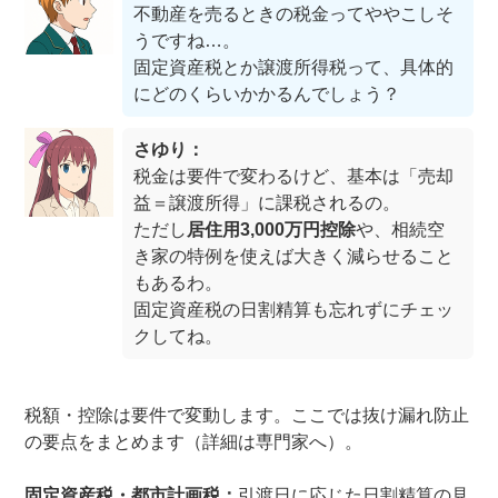
不動産を売るときの税金ってややこしそ
うですね…。
固定資産税とか譲渡所得税って、具体的
にどのくらいかかるんでしょう？
さゆり：
税金は要件で変わるけど、基本は「売却
益＝譲渡所得」に課税されるの。
ただし
居住用3,000万円控除
や、相続空
き家の特例を使えば大きく減らせること
もあるわ。
固定資産税の日割精算も忘れずにチェッ
クしてね。
税額・控除は要件で変動します。ここでは抜け漏れ防止
の要点をまとめます（詳細は専門家へ）。
固定資産税・都市計画税：
引渡日に応じた日割精算の見