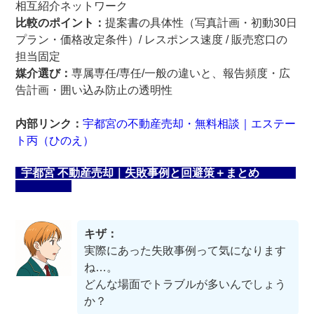
相互紹介ネットワーク
比較のポイント：
提案書の具体性（写真計画・初動30日
プラン・価格改定条件）/ レスポンス速度 / 販売窓口の
担当固定
媒介選び：
専属専任/専任/一般の違いと、報告頻度・広
告計画・囲い込み防止の透明性
内部リンク：
宇都宮の不動産売却・無料相談｜エステー
ト丙（ひのえ）
宇都宮 不動産売却｜失敗事例と回避策＋まとめ
キザ：
実際にあった失敗事例って気になります
ね…。
どんな場面でトラブルが多いんでしょう
か？