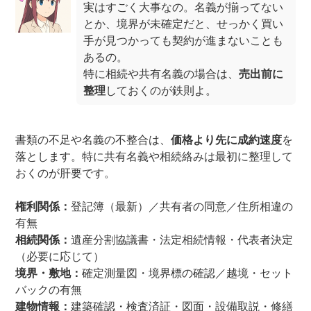
実はすごく大事なの。名義が揃ってない
とか、境界が未確定だと、せっかく買い
手が見つかっても契約が進まないことも
あるの。
特に相続や共有名義の場合は、
売出前に
整理
しておくのが鉄則よ。
書類の不足や名義の不整合は、
価格より先に成約速度
を
落とします。特に共有名義や相続絡みは最初に整理して
おくのが肝要です。
権利関係：
登記簿（最新）／共有者の同意／住所相違の
有無
相続関係：
遺産分割協議書・法定相続情報・代表者決定
（必要に応じて）
境界・敷地：
確定測量図・境界標の確認／越境・セット
バックの有無
建物情報：
建築確認・検査済証・図面・設備取説・修繕