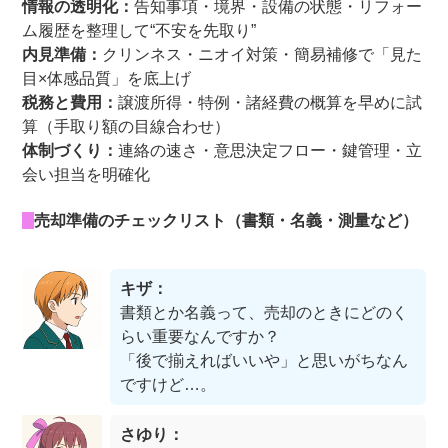
情報の透明化：
告知事項・境界・設備の状態・リフォー
ム履歴を整理して“不安を先取り”
内見準備：
クリンネス・ニオイ対策・簡易補修で「見た
目×体感品質」を底上げ
税務と費用：
譲渡所得・特例・諸経費の概算を早めに試
算（手取り額の目線合わせ）
体制づくり：
連絡の速さ・意思決定フロー・鍵管理・立
会い担当を明確化
売却準備のチェックリスト（書類・名義・測量など）
キザ：
書類とか名義って、売却のときにどのく
らい重要なんですか？
「後で揃えればいいや」と思いがちなん
ですけど…。
さゆり：