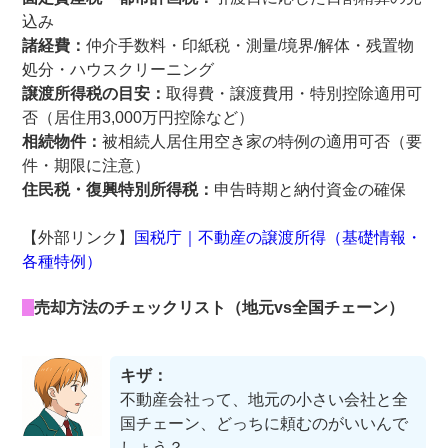
込み
諸経費：
仲介手数料・印紙税・測量/境界/解体・残置物
処分・ハウスクリーニング
譲渡所得税の目安：
取得費・譲渡費用・特別控除適用可
否（居住用3,000万円控除など）
相続物件：
被相続人居住用空き家の特例の適用可否（要
件・期限に注意）
住民税・復興特別所得税：
申告時期と納付資金の確保
【外部リンク】
国税庁｜不動産の譲渡所得（基礎情報・
各種特例）
売却方法のチェックリスト（地元vs全国チェーン）
キザ：
不動産会社って、地元の小さい会社と全
国チェーン、どっちに頼むのがいいんで
しょう？