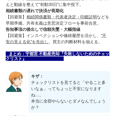
えと動線を整えて“初動30日”に集中投下。
相続書類の遅れで決済が長期化
【回避策】
相続関係書類・代表者決定・印鑑証明
などを
早期準備。共有名義は意思決定フローを事前合意。
告知事項の後出しで信頼失墜・大幅指値
【回避策】インスペクションや修繕履歴を活かし、
“不
安の見える化”を先出し
。買主の判断材料を揃える。
まとめ：宇都宮 不動産売却『失敗しないためのチェッ
クリスト』
キザ：
チェックリストを見てると「やること多
いなぁ」ってちょっと不安になります
ね…。
本当に全部やらないとダメなんでしょう
か？