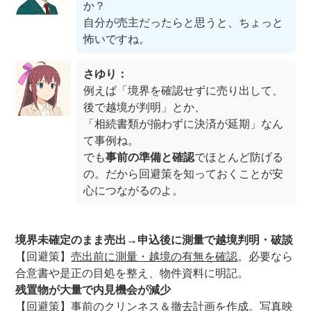
か？
自分が売主だったらと思うと、ちょっと
怖いですね。
さゆり：
例えば「境界を確認せずに売り出して、
後で越境が判明」とか、
「相続書類が揃わずに決済が延期」なん
て事例ね。
でも
事前の準備と確認
でほとんど防げる
の。だから回避策を知っておくことが安
心につながるのよ。
境界未確定のまま売出→申込後に測量で越境判明・破談
【回避策】
売出前に測量・越境の有無を確認
。必要なら
合意書や是正の目処を整え、物件資料に明記。
残置物が大量で内見機会が減少
【回避策】
事前のクリンネス＆撤去計画
を作成。写真映