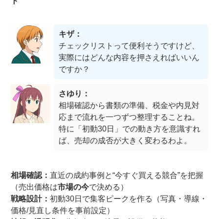
ト
キザ：
チェックリストって便利そうですけど、
実際にはどんな内容を押さえればいいん
ですか？
さゆり：
相場確認から書類の準備、税金や内見対
応まで流れを一つずつ整理することね。
特に「初動30日」での動き方を意識すれ
ば、売却の成否が大きく変わるわよ。
相場確認：
直近の成約事例と“今すぐ買える競合”を把握
（売出価格は
市場の今
で決める）
戦略設計：
初動30日で集客ピークを作る（写真・導線・
価格/見直し条件を事前設定）