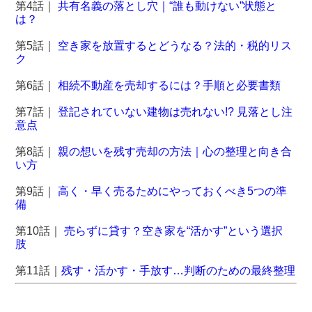
第4話｜
共有名義の落とし穴｜“誰も動けない”状態と
は？
第5話｜
空き家を放置するとどうなる？法的・税的リス
ク
第6話｜
相続不動産を売却するには？手順と必要書類
第7話｜
登記されていない建物は売れない!? 見落とし注
意点
第8話｜
親の想いを残す売却の方法｜心の整理と向き合
い方
第9話｜
高く・早く売るためにやっておくべき5つの準
備
第10話｜
売らずに貸す？空き家を“活かす”という選択
肢
第11話｜
残す・活かす・手放す…判断のための最終整理