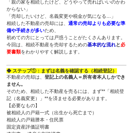
「親の家を相続したけど、どうやって売ればいいのかわ
からない」
「売却したいけど、名義変更や税金が気になる…」
相続した不動産の売却には、
通常の売却よりも必要な準
備や手続きが多い
ため、
初めての方にとっては戸惑うことがたくさんあります。
今回は、相続不動産を売却するための
基本的な流れ
と
必
要書類
をわかりやすく解説します。
◆ ステップ①：まずは名義を確認する（相続登記）
不動産の売却は、
登記上の名義人＝所有者本人しかでき
ません。
そのため、相続した不動産を売るには、まず**「相続登
記（名義変更）」**を済ませる必要があります。
【必要なもの】
被相続人の戸籍一式（出生から死亡まで）
相続人の戸籍謄本・住民票
固定資産評価証明書